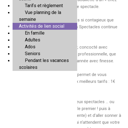
Tarifs et règlement
soi » et la chaleur unique d’une salle de spectacle.
Vue planning de la
semaine
Et c’est justement parce que vous êtes si contagieux que
Activités de lien social
vous recevez ce mail et qu’Escapades Spectacles continue
En famille
d’exister depuis 10 ans (révolus) !
Adultes
Ados
Le nouveau programme vient de sortir, concocté avec
Seniors
passion par quatre habitant.e.s et une professionnelle, que
Pendant les vacances
les salles partenaires guident chaque année avec finesse.
scolaires
C’est sa dimension solidaire qui nous permet de vous
proposer les meilleurs spectacles, aux meilleurs tarifs : 1€
par tranche de quotient familial.
C’est le moment de vous inscrire (à deux spectacles … ou
trois spectacles si vous sélectionnez le premier ! puis à
autant que vous voudrez en liste d’attente) et d’aller sonner à
la porte de ces voisins plus timides qui n’attendent que votre