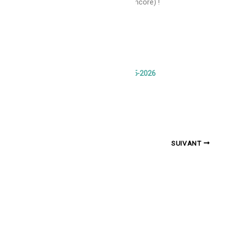
visite… (même s’ils ne le savent pas encore) !
Bonne lecture !
Plaquette Escapades Spectacles 2025-2026
Bonne lecture et à très bientôt !
PRÉCÉDENT
SUIVANT