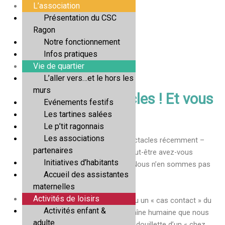
Aller
L’association
au
Présentation du CSC
contenu
Ragon
Notre fonctionnement
Infos pratiques
Vie de quartier
L’aller vers…et le hors les
murs
Escapades spectacles ! Et vous
Evénements festifs
?
Les tartines salées
Le p’tit ragonnais
Par
Manon Pasquart
/
23/09/2025
Les associations
Vous avez découvert Escapades Spectacles récemment –
partenaires
ou il y a déjà quelques années – et peut-être avez-vous
Initiatives d’habitants
attrapé ce virus tout à fait incurable. Nous n’en sommes pas
Accueil des assistantes
désolés !
maternelles
Activités de loisirs
Vous êtes, en quelques sortes, devenu un « cas contact » du
Activités enfant &
spectacle vivant et de cette petite chaîne humaine que nous
adulte
tissons ensemble entre l’atmosphère douillette d’un « chez