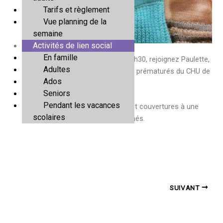
Tarifs et règlement
Vue planning de la
semaine
Activités de lien social
En famille
Tous les mardis et jeudis, de 14h à 16h30, rejoignez Paulette,
Adultes
Michelle et Anne qui tricotent pour les prématurés du CHU de
Ados
Nantes.
Seniors
Pendant les vacances
Bientôt, elles livreront les brassières et couvertures à une
scolaires
infirmière du CHU pour les nouveaux-nés.
PRÉCÉDENT
SUIVANT