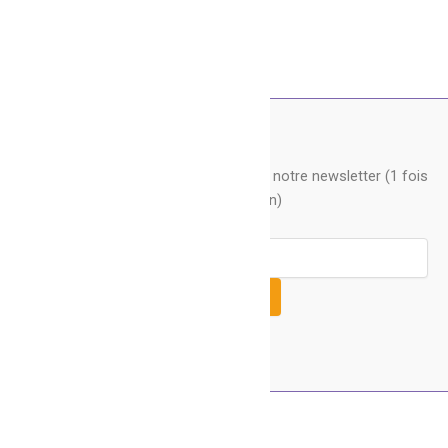
Pour recevoir nos actus, souscrivez à notre newsletter (1 fois
par mois environ)
Copyright © 2026 Centre Socioculturel Ragon à Rezé |