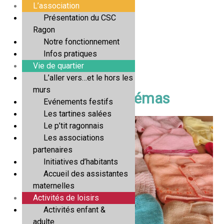
Aller
L’association
au
Présentation du CSC
contenu
Ragon
Notre fonctionnement
Infos pratiques
Vie de quartier
L’aller vers…et le hors les
murs
Tricotez pour les prémas
Evénements festifs
Par
Adeline Serrand
/
12/09/2025
Les tartines salées
Le p’tit ragonnais
Les associations
partenaires
Initiatives d’habitants
Accueil des assistantes
maternelles
Activités de loisirs
Activités enfant &
adulte