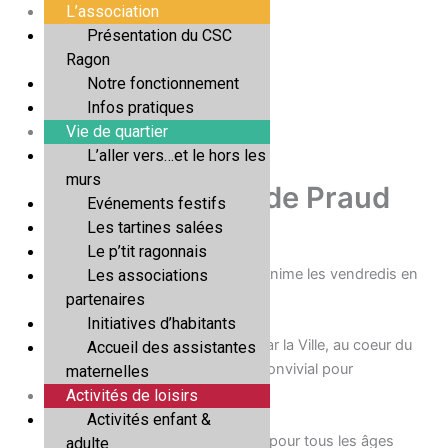
Aller
L’association
au
Présentation du CSC
contenu
Ragon
Notre fonctionnement
Infos pratiques
Vie de quartier
L’aller vers…et le hors les
murs
Les Vendredis de Praud
Evénements festifs
Les tartines salées
Par
Antoine Malary
/
21/05/2026
Le p’tit ragonnais
En Juin et Juillet, le parc de Praud s’anime les vendredis en
Les associations
fin de journée.
partenaires
Initiatives d’habitants
Cinq soirées gratuites, organisées par la Ville, au coeur du
Accueil des assistantes
quartier de Ragon. un rendez vous convivial pour
maternelles
(re)découvrir le parc de Praud
Activités de loisirs
Activités enfant &
De 17h à 19h animations et activités pour tous les âges
adulte