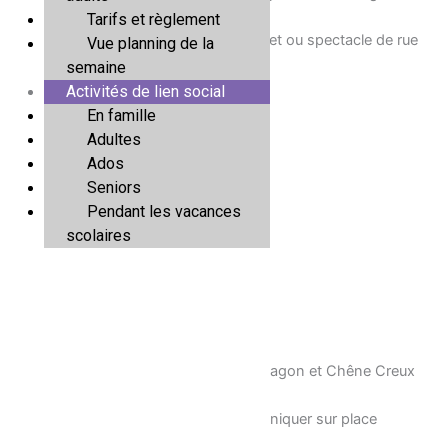
Tarifs et règlement
De 19h à 21h Fanfare, batucada, dj set ou spectacle de rue
Vue planning de la
semaine
Thématiques
Activités de lien social
En famille
05/06 -> Sport
Adultes
Ados
12/06 -> Les livres et la lecture
Seniors
Pendant les vacances
19/06-> Musique
scolaires
03/07 -> Jeu
10/07 -> Cirque
Bar sur place, tenue par les APE de Ragon et Chêne Creux
Restauration et possibilités de pique niquer sur place