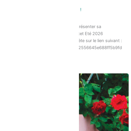
Les Vacances d’été au CSC Ragon !
10/06/2026
Le CSC Ragon a le plaisir de vous présenter sa
programmation des Vcances pour cet Eté 2026
Retrouvez la programmation complète sur le lien suivant :
https://www.calameo.com/read/002556645e688ff5b9fd
4 Pendant les vacances,