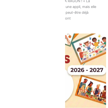
UNE NOUVEAUTÉ TOUTE RONDE À RAGON ! « La
pastille du P’tit Ragonnais n’est pas une appli, mais elle
est applicable… » Certain.es en ont peut-être déjà
entendu parler, d’autres la découvriront