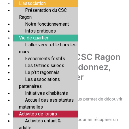
Aller
L’association
au
Présentation du CSC
contenu
Ragon
Notre fonctionnement
Infos pratiques
Vie de quartier
L’aller vers…et le hors les
murs
Boîte à livres au CSC Ragon
Evénements festifs
: prenez, lisez, donnez,
Les tartines salées
Le p’tit ragonnais
échanger
Les associations
partenaires
Par
Adeline Serrand
/
18/11/2025
Initiatives d’habitants
A l’entrée du CSC, la boîte à livres vous permet de découvrir
Accueil des assistantes
de nouveaux livres.
maternelles
Activités de loisirs
On y vient pour déposer un livre. Ou pour en récupérer un
Activités enfant &
nouveau.
adulte