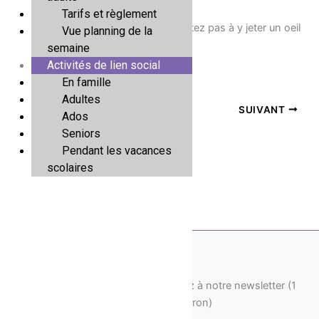
Tarifs et règlement
A offrir ou pour se faire plaisir, n’hésitez pas à y jeter un oeil
Vue planning de la
!
semaine
Activités de lien social
En famille
Adultes
PRÉCÉDENT
SUIVANT
Ados
Seniors
Pendant les vacances
scolaires
Pour recevoir nos actus, souscrivez à notre newsletter (1
fois par mois environ)