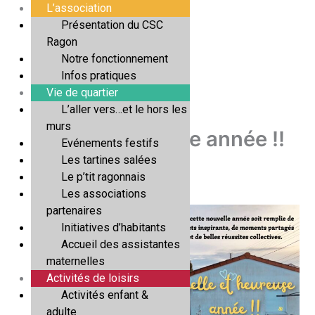
Aller
L’association
au
Présentation du CSC
contenu
Ragon
Notre fonctionnement
Infos pratiques
Vie de quartier
L’aller vers…et le hors les
murs
Belle et heureuse année !!
Evénements festifs
Les tartines salées
Par
Marine Dalmar
/
13/01/2026
Le p’tit ragonnais
Les associations
partenaires
Initiatives d’habitants
Accueil des assistantes
maternelles
Activités de loisirs
Activités enfant &
adulte