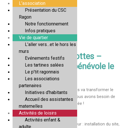
Aller
L’association
au
Présentation du CSC
contenu
Ragon
Notre fonctionnement
Infos pratiques
Vie de quartier
L’aller vers…et le hors les
murs
🎉 Fête des Caillebottes –
Evénements festifs
Rejoignez l’équipe bénévole le
Les tartines salées
Le p’tit ragonnais
14 mai !
Les associations
Par
Marine Dalmar
/
07/04/2026
partenaires
Le
jeudi 14 mai
, la Fête des Caillebottes va transformer le
Initiatives d’habitants
quartier en véritable lieu de fête… et nous avons besoin de
Accueil des assistantes
vous pour faire vibrer cette belle journée !
maternelles
Activités de loisirs
✨
Vous avez un peu de temps ?
Activités enfant &
👉 Venez vivre l’événement de l’intérieur : installation du site,
adulte