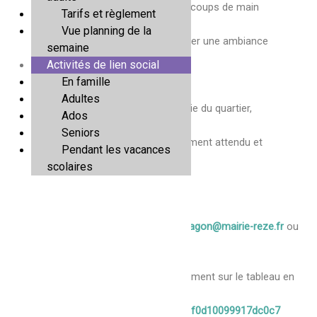
accueil du public, animations, stands, coups de main
Tarifs et règlement
logistiques…
Vue planning de la
Chaque participation compte pour créer une ambiance
semaine
chaleureuse et pleine d’énergie.
Activités de lien social
En famille
Rejoindre l’équipe bénévole, c’est :
Adultes
🎈 participer à un moment fort de la vie du quartier,
Ados
🤝 rencontrer d’autres habitants,
Seniors
💛 contribuer à la réussite d’un événement attendu et
Pendant les vacances
convivial.
scolaires
Envie d’en être ?
Si vous souhaitez vous inscrire :
cscragon@mairie-reze.fr
ou
au 02 28 25 29 40
Il est possible aussi de le faire directement sur le tableau en
ligne en cliquant sur le lien suivant :
https://beta.framadate.org/polls/1196f0d10099917dc0c7